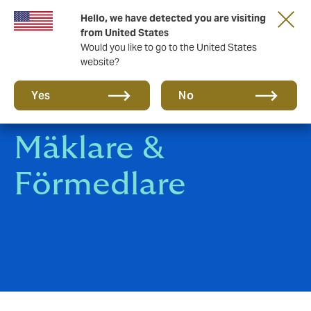
Ett nytt varumärke för en ny era. Lär dig mer
Hello, we have detected you are visiting
om…
from United States
Would you like to go to the United States
website?
Yes
No
Mäklare &
Förmedlare