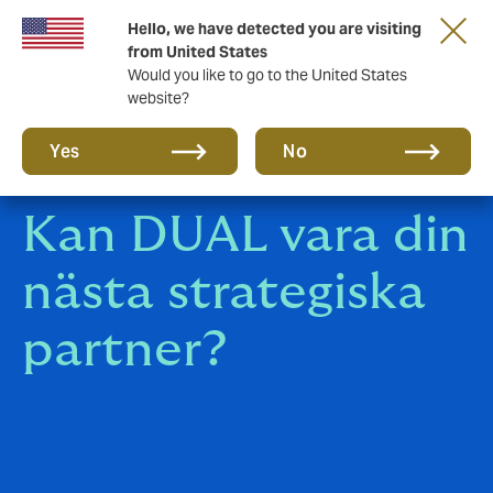
Ett nytt varumärke för en ny era. Lär dig mer
Hello, we have detected you are visiting
om…
from United States
Would you like to go to the United States
website?
Yes
No
Kan DUAL vara din
nästa strategiska
partner?