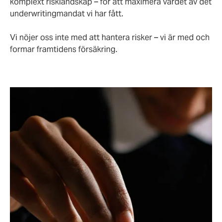
komplext risklandskap – för att maximera värdet av det
underwritingmandat vi har fått.
Vi nöjer oss inte med att hantera risker – vi är med och
formar framtidens försäkring.