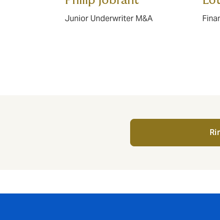
Philip Jobrant
Lot
Junior Underwriter M&A
Fina
Ri