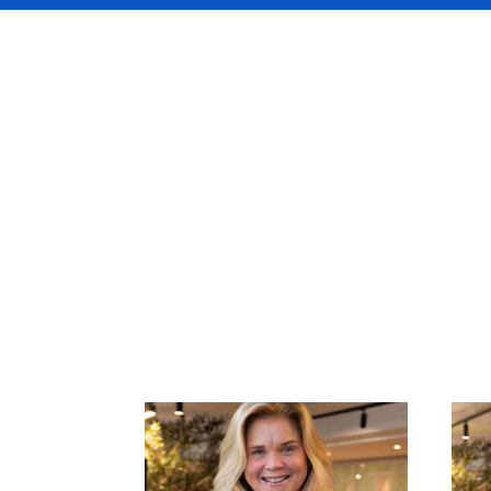
DUAL Nordic un
av de mest erf
nordiska mark