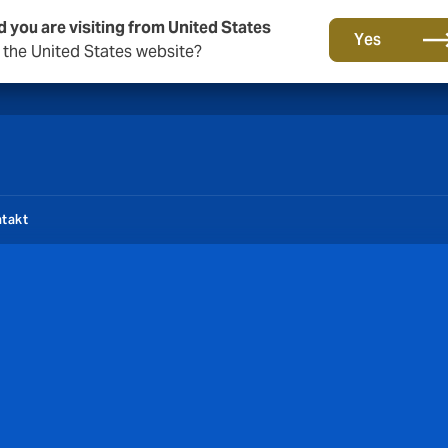
d you are visiting from United States
Ett nytt varumärke för en ny era. Lär dig mer om…
Yes
o the United States website?
takt