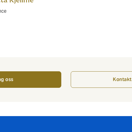
ta Kjellme
nce
ng oss
Kontakt