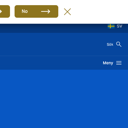
No
SV
Sök
Meny