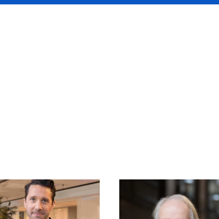
derwriting-team är b
arna teamen på den
naden.