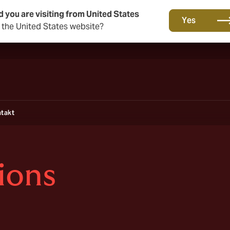
d you are visiting from United States
Ett nytt varumärke för en ny era. Lär dig mer om…
Yes
o the United States website?
takt
ions