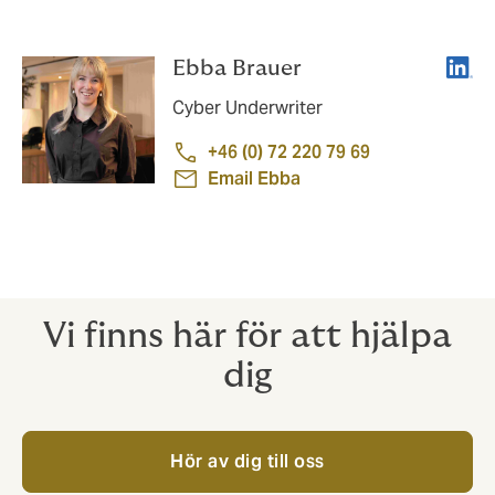
Linke
Ebba Brauer
Cyber Underwriter
+46 (0) 72 220 79 69
Email Ebba
Vi finns här för att hjälpa
dig
Hör av dig till oss