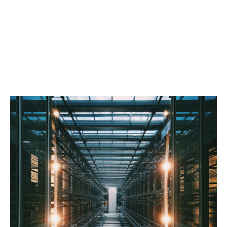
omfattande utbildning som gör medarbetarna
medvetna om riskerna.
Riskreducerande åtgärder
Vi tillhandahåller simuleringar, sårbarhetsskanningar
och intrångstester för att aktivt minska
riskexponeringen.