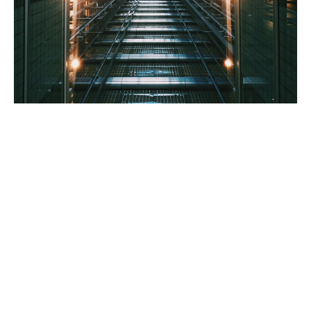
Vad omfattas av
försäkringen?
Ransomware och cyberutpressning