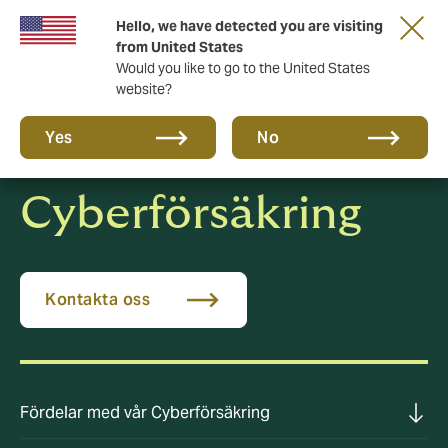
Ett nytt varumärke för en ny era. Lär dig mer
Hello, we have detected you are visiting
om…
from United States
Would you like to go to the United States
website?
Yes
No
Cyberförsäkring
Kontakta oss
Fördelar med vår Cyberförsäkring