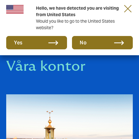
Ett nytt varumärke för en ny era. Lär dig mer
Hello, we have detected you are visiting
om…
from United States
Would you like to go to the United States
website?
Yes
No
Våra kontor