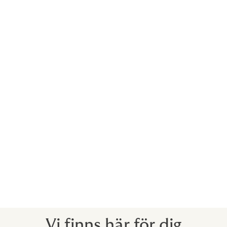
Drottninggatan 33, 111 51
Stockholm, Sweden
Vi finns här för dig