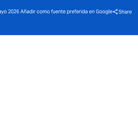
ayo 2026 Añadir como fuente preferida en Google
Share
uscripción
mpañía
ce con el