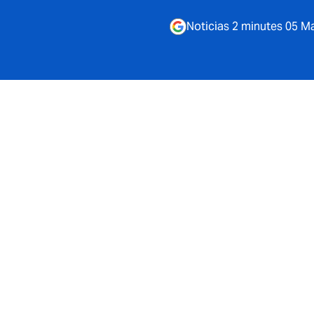
Noticias 2 minutes 05 M
 el lanzamiento de su nuevo
 Intervención Médica con la
ra de Markel.
 en el mercado asegurador español, anuncia el inicio de la s
nción Médica, desarrollado en colaboración con Markel, co
 aseguradoras de alto valor añadido. Este nuevo producto na