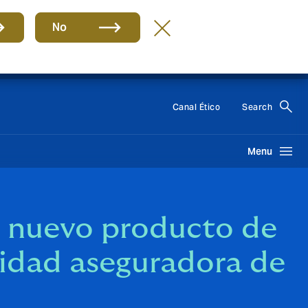
uí
No
ES
Canal Ético
Search
Menu
u nuevo producto de
idad aseguradora de