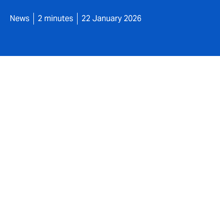
News
2 minutes
22 January 2026
DUAL Ibérica anuncia
producto de Segunda
capacidad asegurado
DUAL Ibérica, agencia de suscripción líder
de su nuevo producto de Segunda Interve
internacional especializada en soluciones