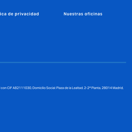
tica de privacidad
Nuestras oficinas
 con CIF A82111030, Domicilio Social: Plaza de la Lealtad, 2-2ª Planta, 28014 Madrid,