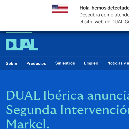
Hola, hemos detectado
Descubra cómo atendem
el sitio web de DUAL G
DUAL Ibérica
Siniestros
Empleo
Noticias y 
Sobre
Productos
DUAL Ibérica anunci
Segunda Intervenció
Markel.