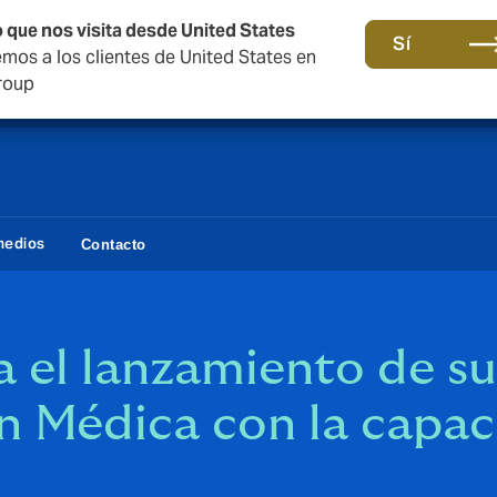
 que nos visita desde United States
Una nueva marca para una nueva era. Mas información aq
Sí
os a los clientes de United States en
roup
medios
Contacto
a el lanzamiento de s
n Médica con la capac