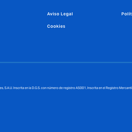
Aviso Legal
Polí
Cookies
.A.U. Inscrita en la D.G.S. con número de registro AS001, Inscrita en el Registro Mercantil