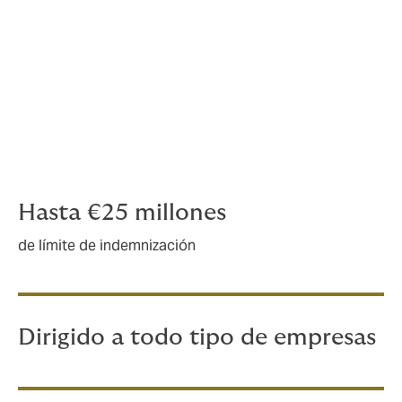
la sociedad.
Cobertura patrimonial avanzada: Incluye
la cobertura de pérdidas financieras
derivadas de las responsabilidades del
cargo, con retroactividad ilimitada y sin
franquicia.
Hasta €25 millones
de límite de indemnización
Dirigido a todo tipo de empresas