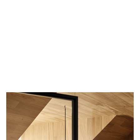
En caso de siniesto, sus clientes contarán con
abogados especializados en derecho mercantil,
regulatorio y responsabilidad de directivos desde el
primer aviso de reclamación.
Gestión de siniestros ágil y cercano
Nuestros expertos locales y expertos en D&O
gestionan los siniestros internamente, lo que asegura
rapidez, eficiencia y trato personalizado durante todo
el proceso.