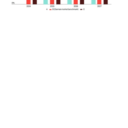
"Nuestro análisis
muestra que 2026
representa un
punto de inflexión
para el mercado
del seguro
cibernético. Tras
un periodo de
ablandamiento
sostenido, los
márgenes