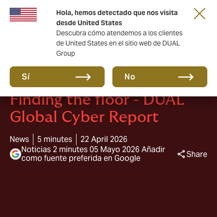
Una nueva marca para una nueva era. Mas
Hola, hemos detectado que nos visita
información aquí
desde United States
Descubra cómo atendemos a los clientes
de United States en el sitio web de DUAL
Group
Sí
No
Finding the floor - DUAL
Global Cyber Report
News
5 minutes
22 April 2026
Noticias 2 minutes 05 Mayo 2026 Añadir
Share
como fuente preferida en Google