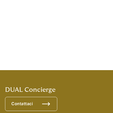
momento in cui le legge entra in vigore.
Successioni aperte
prima dell’entrata in
vigore della legge
– le norme previgenti
continuano ad applicarsi per
6 mesi
(entro cui
i legittimari possono proporre azione di
riduzione o notificare e trascrivere un atto di
opposizione stragiudiziale alla donazione).
Passati i 6 mesi, le nuove norme si
applicheranno anche alle successioni già
aperte alla data di entrata in vigore delle
nuove norme.
DUAL Concierge
Contattaci