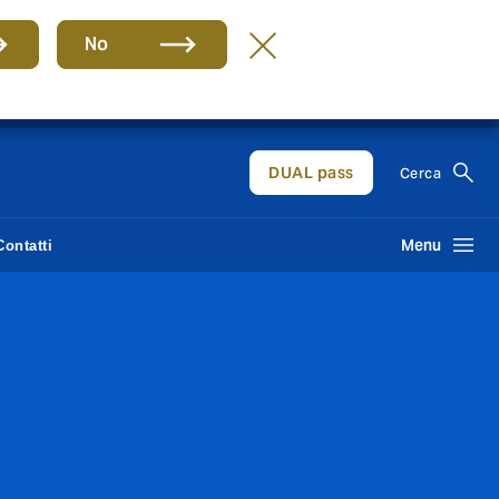
No
IT
DUAL pass
Cerca
Menu
Contatti