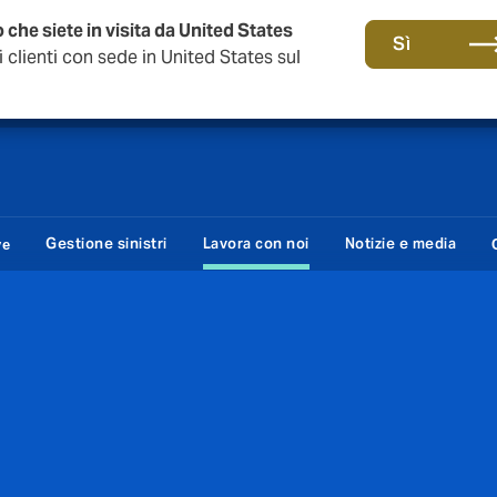
 che siete in visita da United States
anni di DUAL Italia
Sì
clienti con sede in United States sul
Gestione sinistri
Lavora con noi
Notizie e media
ve