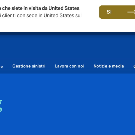
 che siete in visita da United States
anni di DUAL Italia
Sì
clienti con sede in United States sul
Gestione sinistri
Lavora con noi
Notizie e media
ve
g