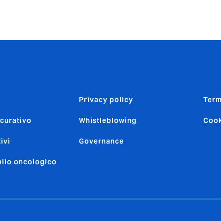
WB” di DUAL.
Privacy policy
Term
icurativo
Whistleblowing
Cook
ivi
Governance
oblio oncologico