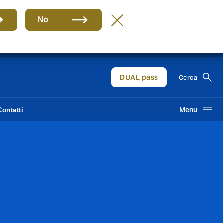
No
IT
DUAL pass
Cerca
Menu
Contatti