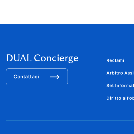
La gestione delle Segnalazioni verrà fatta dal “Comitato 
DUAL Concierge
Reclami
Arbitro Ass
Contattaci
Set Informat
Diritto all'