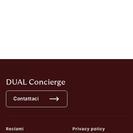
La presente Informativa può essere soggetta a
modifiche ed integrazioni, anche quale conseguenza di
eventuali modifiche e/o integrazioni normative. Gli
Utenti potranno visionare il testo dell'Informativa
costantemente aggiornata Sito.
Ultimo aggiornamento: 2/12/2021
DUAL Concierge
Contattaci
Reclami
Privacy policy