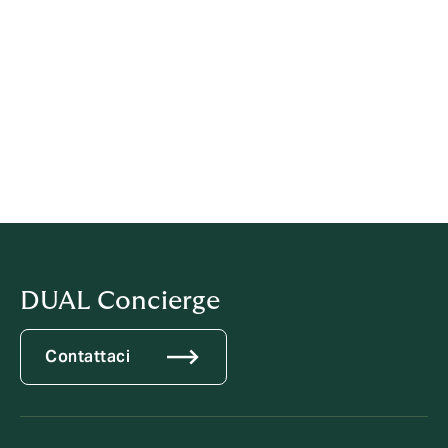
Vigilanza.
L’Organismo di Vigilanza agisce in modo da garantire
gli autori delle segnalazioni contro qualsiasi forma di
ritorsione, discriminazione o penalizzazione derivante
dalle stesse, assicurando la riservatezza circa la loro
identità, fatti comunque salvi gli obblighi di legge e la
tutela dei diritti delle persone accusate erroneamente
e/o in mala fede.
DUAL Concierge
Contattaci