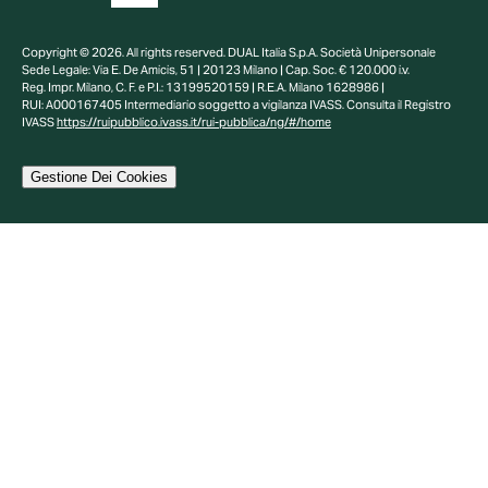
Copyright © 2026. All rights reserved. DUAL Italia S.p.A. Società Unipersonale
Sede Legale: Via E. De Amicis, 51 | 20123 Milano | Cap. Soc. € 120.000 i.v.
Reg. Impr. Milano, C. F. e P.I.: 13199520159 | R.E.A. Milano 1628986 |
RUI: A000167405 Intermediario soggetto a vigilanza IVASS. Consulta il Registro
IVASS
https://ruipubblico.ivass.it/rui-pubblica/ng/#/home
Gestione Dei Cookies