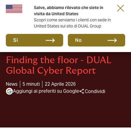
Salve, abbiamo rilevato che siete in
anni di DUAL Italia
visita da United States
Scopri come serviamo i clienti con sede in
United States sul sito di DUAL Group
Sì
No
Finding the floor - DUAL
Global Cyber Report
News
5 minuti
22 Aprile 2026
Aggiungi ai preferiti su Google
Condividi