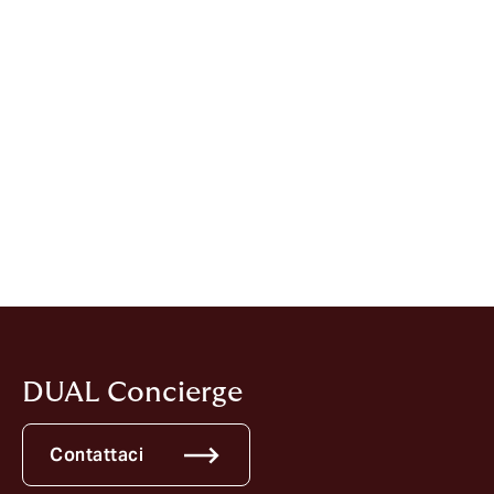
INSURANCE TRADE
Polizze cyber, premi in calo ma sta
per arrivare la svolta
INSURZINE PLUS
DUAL: il cyber insurance cerca un
nuovo equilibrio tra rischio,
protezione e resilienza
DUAL Concierge
Contattaci