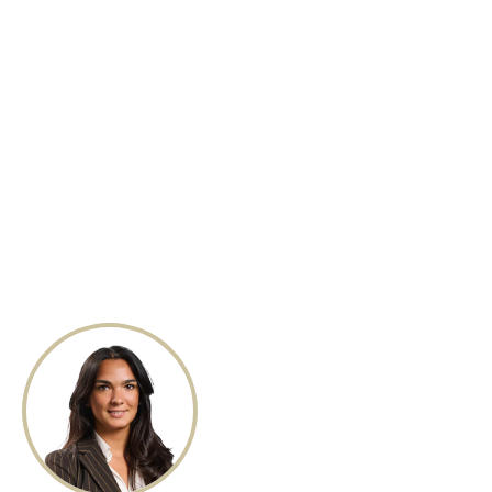
cruciale man mano che il mercato evolve.
L’assicurazione cyber continua a svolgere un ruolo
fondamentale nel rafforzare la resilienza rispetto a un
panorama di minacce sempre più complesso e
interconnesso. Indipendentemente dal momento e
dalla rapidità con cui il mercato entrerà in una fase più
disciplinata, DUAL resta impegnata a offrire soluzioni
che bilancino accessibilità, ampiezza di copertura e
capacità sostenibile."
Ali Khodabakhsh, Head of Cyber Europe