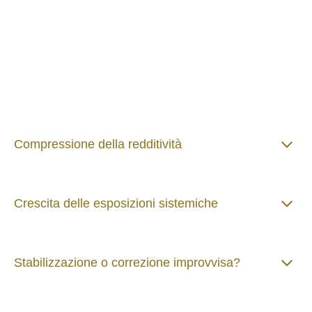
In assenza di un evento di perdita rilevante, ulteriori
riduzioni di tassi restano l’esito più probabile, seppur
con un ritmo progressivamente più moderato. Man
mano che le riduzioni cumulative comprimono i
margini, il mantenimento della resilienza del
portafoglio e della redditività è destinato a prevalere
sugli obiettivi di crescita per alcuni underwriter.
Compressione della redditività
Crescita delle esposizioni sistemiche
Stabilizzazione o correzione improvvisa?