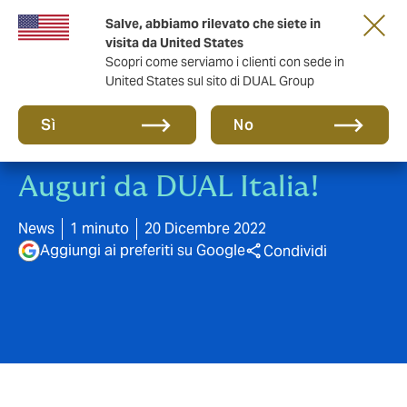
Salve, abbiamo rilevato che siete in
anni di DUAL Italia
visita da United States
Scopri come serviamo i clienti con sede in
United States sul sito di DUAL Group
Sì
No
Auguri da DUAL Italia!
News
1 minuto
20 Dicembre 2022
Aggiungi ai preferiti su Google
Condividi