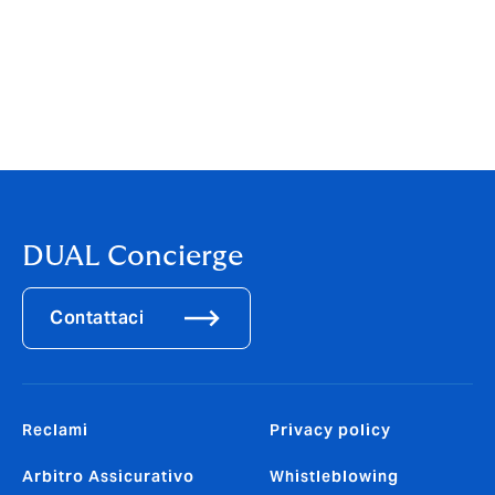
Maurizio Ghilosso
, managing director DUAL Italia
Mauro Semenza
, deputy general manager DUAL Italia
Clicca qui per vedere il video
messaggio
DUAL Concierge
Contattaci
Reclami
Privacy policy
Arbitro Assicurativo
Whistleblowing