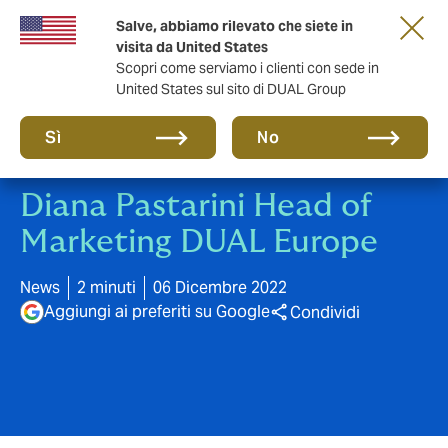
Salve, abbiamo rilevato che siete in
anni di DUAL Italia
visita da United States
Scopri come serviamo i clienti con sede in
United States sul sito di DUAL Group
Sì
No
Diana Pastarini Head of
Marketing DUAL Europe
News
2 minuti
06 Dicembre 2022
Aggiungi ai preferiti su Google
Condividi