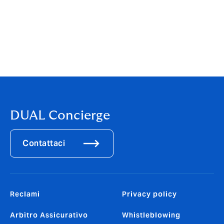
in nuovi mercati".
>>>
Scarica la versione pdf del
comunicato stampa
<<<
DUAL Concierge
Contattaci
Reclami
Privacy policy
Arbitro Assicurativo
Whistleblowing