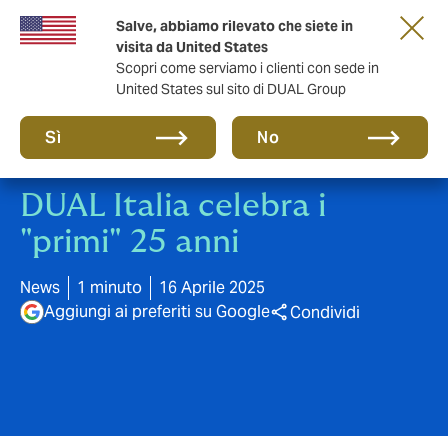
Salve, abbiamo rilevato che siete in
anni di DUAL Italia
visita da United States
Scopri come serviamo i clienti con sede in
United States sul sito di DUAL Group
Sì
No
DUAL Italia celebra i
"primi" 25 anni
News
1 minuto
16 Aprile 2025
Aggiungi ai preferiti su Google
Condividi