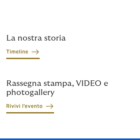
hanno contraddistinto la nostra storia, fino al lancio di
5 nuove soluzioni DUAL, abbiamo rivissuto il film del
nostro primo quarto di secolo per guardare, insieme,
ai prossimi 25 anni.
La nostra storia
Timeline
Rassegna stampa, VIDEO e
photogallery
Rivivi l'evento