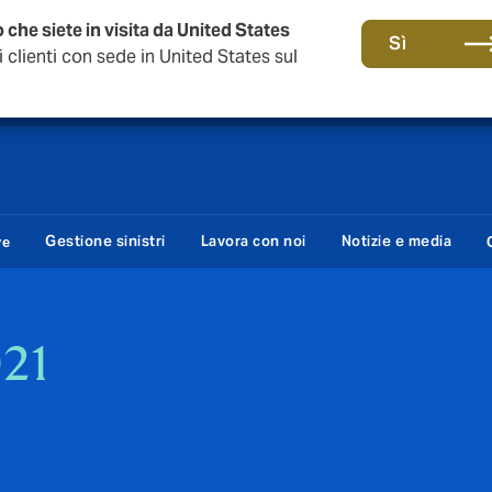
 che siete in visita da United States
anni di DUAL Italia
Sì
clienti con sede in United States sul
Gestione sinistri
Lavora con noi
Notizie e media
ve
21