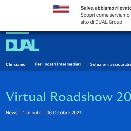
Salve, abbiamo rilevato
Scopri come serviamo i 
sito di DUAL Group
DUAL Italia
Per i nostri Intermediari
Chi siamo
Soluzioni assicurati
Virtual Roadshow 20
News
1 minuto
06 Ottobre 2021