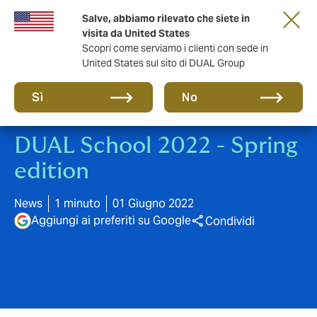
Salve, abbiamo rilevato che siete in
anni di DUAL Italia
visita da United States
Scopri come serviamo i clienti con sede in
United States sul sito di DUAL Group
Sì
No
DUAL School 2022 - Spring
edition
News
1 minuto
01 Giugno 2022
Aggiungi ai preferiti su Google
Condividi