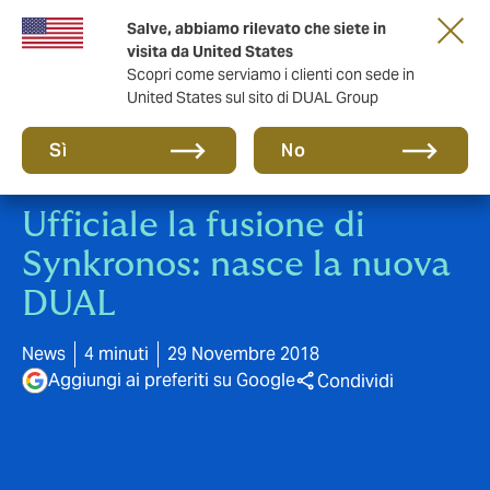
Salve, abbiamo rilevato che siete in
anni di DUAL Italia
visita da United States
Scopri come serviamo i clienti con sede in
United States sul sito di DUAL Group
Sì
No
Ufficiale la fusione di
Synkronos: nasce la nuova
DUAL
News
4 minuti
29 Novembre 2018
Aggiungi ai preferiti su Google
Condividi