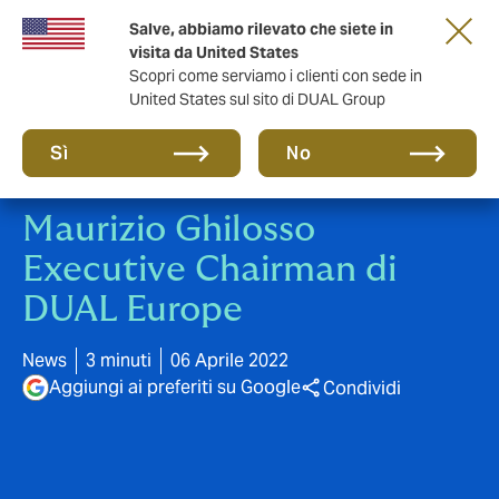
Salve, abbiamo rilevato che siete in
anni di DUAL Italia
visita da United States
Scopri come serviamo i clienti con sede in
United States sul sito di DUAL Group
Sì
No
Maurizio Ghilosso
Executive Chairman di
DUAL Europe
News
3 minuti
06 Aprile 2022
Aggiungi ai preferiti su Google
Condividi