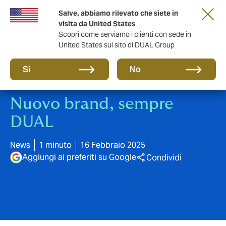
Salve, abbiamo rilevato che siete in
anni di DUAL Italia
visita da United States
Scopri come serviamo i clienti con sede in
United States sul sito di DUAL Group
Sì
No
Nuovo brand, sempre
DUAL
News
1 minuto
16 Febbraio 2025
Aggiungi ai preferiti su Google
Condividi