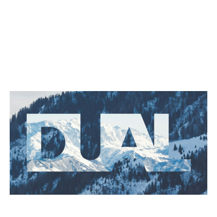
business, senza perdite di tempo.
In questa evoluzione, rimane saldo il nostro impegno:
“Helping you do more” - sviluppare relazioni di lungo
periodo, fornire un servizio di qualità e soluzioni
assicurative che diano vera tranquillità.
Unisciti a noi in questo viaggio:
seguici su LinkedIn
!