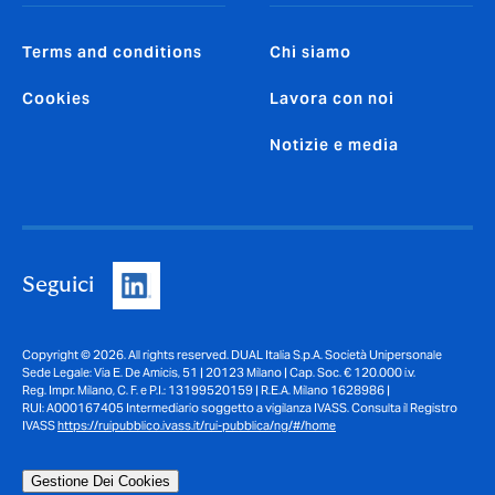
Terms and conditions
Chi siamo
Cookies
Lavora con noi
Notizie e media
Seguici
Copyright © 2026. All rights reserved. DUAL Italia S.p.A. Società Unipersonale
Sede Legale: Via E. De Amicis, 51 | 20123 Milano | Cap. Soc. € 120.000 i.v.
Reg. Impr. Milano, C. F. e P.I.: 13199520159 | R.E.A. Milano 1628986 |
RUI: A000167405 Intermediario soggetto a vigilanza IVASS. Consulta il Registro
IVASS
https://ruipubblico.ivass.it/rui-pubblica/ng/#/home
Gestione Dei Cookies