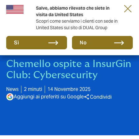
Salve, abbiamo rilevato che siete in
anni di DUAL Italia
visita da United States
Scopri come serviamo i clienti con sede in
United States sul sito di DUAL Group
Sì
No
Chemello ospite a InsurGin
Club: Cybersecurity
News
2 minuti
14 Novembre 2025
Aggiungi ai preferiti su Google
Condividi