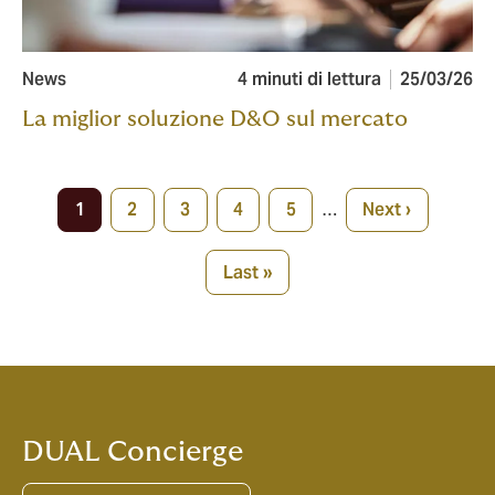
News
4 minuti di lettura
25/03/26
La miglior soluzione D&O sul mercato
Pagination
1
2
3
4
5
…
Next ›
Current
Page
Page
Page
Page
Next
page
page
Last »
Last
page
DUAL Concierge