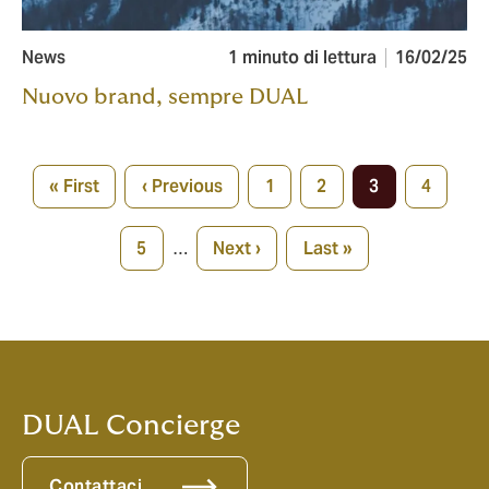
News
1 minuto di lettura
16/02/25
Nuovo brand, sempre DUAL
Pagination
« First
‹ Previous
1
2
3
4
First
«
Page
Page
Current
Page
page
Inizio
page
5
…
Next ›
Last »
Page
Next
Last
page
page
DUAL Concierge
Contattaci